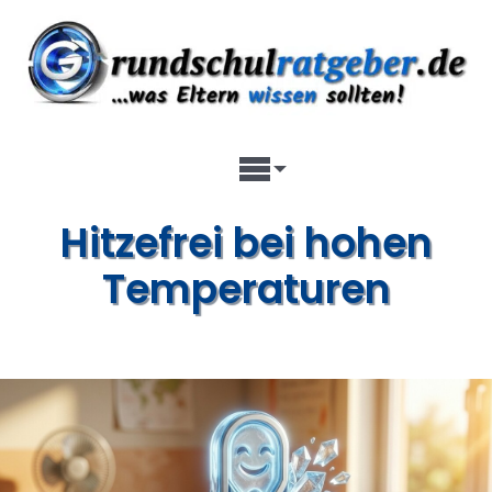
Zum
Inhalt
springen
Toggle
Hitzefrei bei hohen
Navigation
Temperaturen